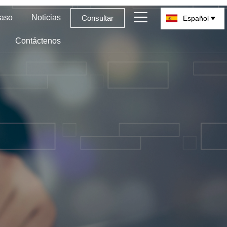

aso
Noticias
Consultar
Español

Contáctenos