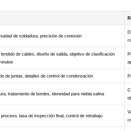
R
D
nuidad de soldadura, precisión de conexión
c
 tendido de cables, diseño de salida, objetivo de clasificación
P
minutos
ap
do de juntas, detalles de control de condensación
P
C
ra, tratamiento de bordes, idoneidad para niebla salina
ú
V
 proceso, tasa de inspección final, control de retrabajo
c