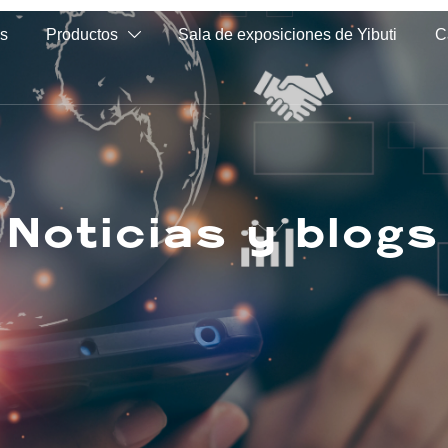
os
Productos
Sala de exposiciones de Yibuti
C

Noticias y blogs